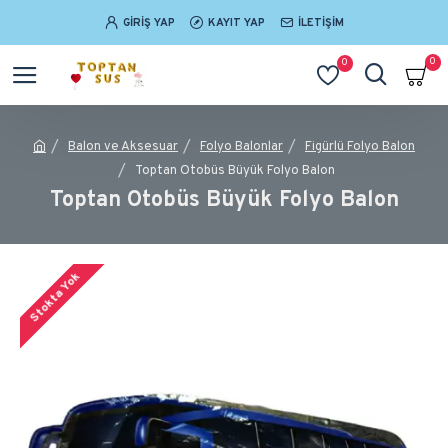
GIRIŞ YAP
KAYIT YAP
İLETIŞIM
0
0
Balon ve Aksesuar
Folyo Balonlar
Figürlü Folyo Balon
Toptan Otobüs Büyük Folyo Balon
Toptan Otobüs Büyük Folyo Balon
Stokta Yok