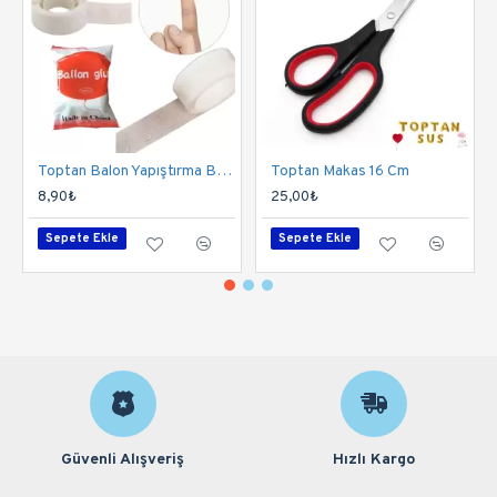
sipariş verin ve partilerinizi unutulmaz kılın!
Toptan Balon Yapıştırma Bandı
Toptan Makas 16 Cm
8,90₺
25,00₺
Sepete Ekle
Sepete Ekle
Güvenli Alışveriş
Hızlı Kargo