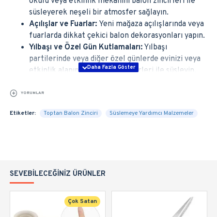
okulu veya etkinlik mekanını balon zincirleri ile
süsleyerek neşeli bir atmosfer sağlayın.
Açılışlar ve Fuarlar:
Yeni mağaza açılışlarında veya
fuarlarda dikkat çekici balon dekorasyonları yapın.
Yılbaşı ve Özel Gün Kutlamaları:
Yılbaşı
partilerinde veya diğer özel günlerde evinizi veya
etkinlik alanınızı şık balon zincirleri ile süsleyin.
YORUMLAR
Nasıl Kullanılır?
Balonlarınızı şişirin.
Etiketler:
Toptan Balon Zinciri
Süslemeye Yardımcı Malzemeler
Balonları zincir aparatındaki deliklere yerleştirin.
Zinciri istediğiniz uzunlukta ve şekilde oluşturun.
Hazırladığınız balon zincirini mekanınıza kolayca
asabilirsiniz.
Balon zincir aparatı ile dekorasyonunuzu
SEVEBILECEĞINIZ ÜRÜNLER
zahmetsizce ve etkili bir şekilde güzelleştirin.
Kolay kullanımı ve esnek yapısı sayesinde her türlü
Çok Satan
etkinlikte rahatlıkla kullanabileceğiniz bu ürünü şimdi