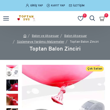
GIRIŞ YAP
KAYIT YAP
İLETIŞIM
0
0
Balon ve Aksesuar
Balon Aksesuar
Süslemeye Yardımcı Malzemeler
Toptan Balon Zinciri
Toptan Balon Zinciri
Çok Satan