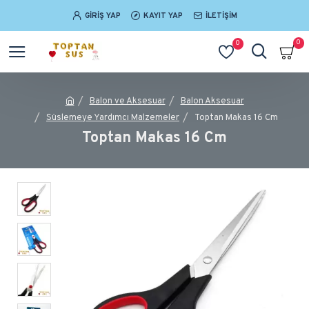
GIRIŞ YAP
KAYIT YAP
İLETIŞIM
0
0
Balon ve Aksesuar
Balon Aksesuar
Süslemeye Yardımcı Malzemeler
Toptan Makas 16 Cm
Toptan Makas 16 Cm