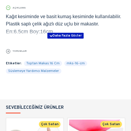
AÇIKLAMA
Kağıt kesiminde ve basit kumaş kesiminde kullanılabilir.
Plastik saplı çelik ağızlı düz uçlu bir makastır.
En:6.5cm Boy:16cm
YORUMLAR
Etiketler:
Toptan Makas 16 Cm
mks-16-cm
Süslemeye Yardımcı Malzemeler
SEVEBILECEĞINIZ ÜRÜNLER
Çok Satan
Çok Satan