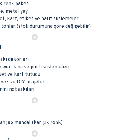
k renk paket
e, metal yay
ot, kart, etiket ve hafif süslemeler
ı tonlar (stok durumuna göre değişebilir)
ı
askı dekorları
wer, kına ve parti süslemeleri
ket ve kart tutucu
book ve DIY projeler
mini not askıları
 ahşap mandal (karışık renk)