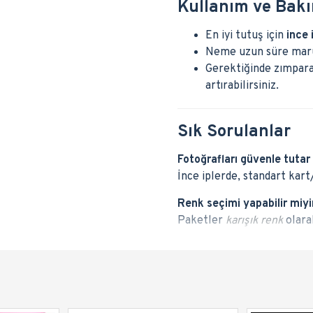
Kullanım ve Bakı
En iyi tutuş için
ince 
Neme uzun süre maru
Gerektiğinde zımpara 
artırabilirsiniz.
Sık Sorulanlar
Fotoğrafları güvenle tutar
İnce iplerde, standart kart/
Renk seçimi yapabilir miy
Paketler
karışık renk
olara