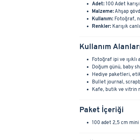
Adet:
100 Adet karışı
Malzeme:
Ahşap gövd
Kullanım:
Fotoğraf, n
Renkler:
Karışık canl
Kullanım Alanlar
Fotoğraf ipi ve ışıklı 
Doğum günü, baby sho
Hediye paketleri, eti
Bullet journal, scrap
Kafe, butik ve vitrin 
Paket İçeriği
100 adet 2,5 cm mini