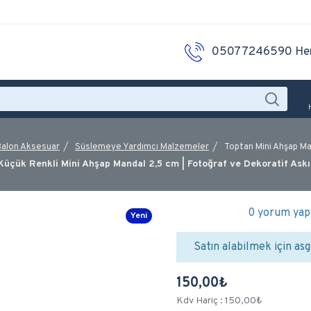
05077246590 He
Balon Aksesuar
Süslemeye Yardımcı Malzemeler
Toptan Mini Ahşap Ma
Küçük Renkli Mini Ahşap Mandal 2,5 cm | Fotoğraf ve Dekoratif Askı
0 yorum yapı
Yeni
Satın alabilmek için asg
150,00₺
Kdv Hariç : 150,00₺