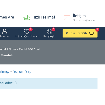
İletişim
men Ara
Hızlı Teslimat
Bize mesaj bırakın
0
0
0
0 ürün - 0,00₺
Hesabım
Beğendiğim Ürünler
Karşılaştır
ndal 2,5 cm – Renkli 100 Adet
 Mandalı
lmış.
-
Yorum Yap
ari adet: 3