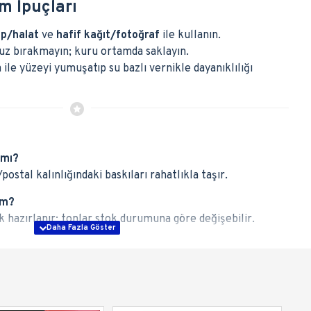
m İpuçları
ip/halat
ve
hafif kağıt/fotoğraf
ile kullanın.
z bırakmayın; kuru ortamda saklayın.
ile yüzeyi yumuşatıp su bazlı vernikle dayanıklılığı
 mı?
postal kalınlığındaki baskıları rahatlıkla taşır.
im?
k hazırlanır; tonlar stok durumuna göre değişebilir.