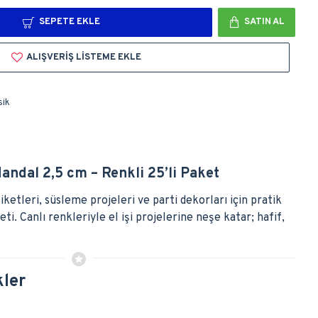
SEPETE EKLE
SATIN AL
ALIŞVERIŞ LISTEME EKLE
sik
ndal 2,5 cm – Renkli 25’li Paket
iketleri, süsleme projeleri ve parti dekorları için pratik
eti. Canlı renkleriyle el işi projelerine neşe katar; hafif,
kler