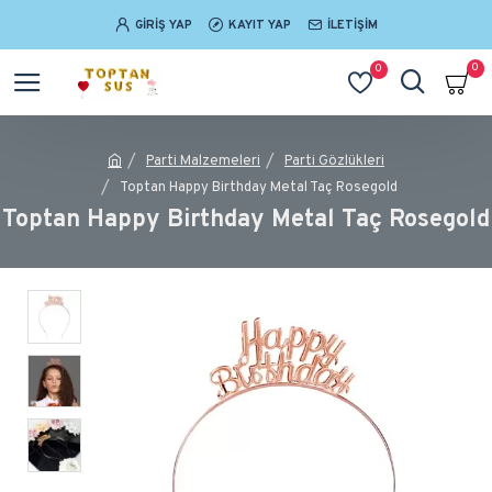
GIRIŞ YAP
KAYIT YAP
İLETIŞIM
0
0
Parti Malzemeleri
Parti Gözlükleri
Toptan Happy Birthday Metal Taç Rosegold
Toptan Happy Birthday Metal Taç Rosegold