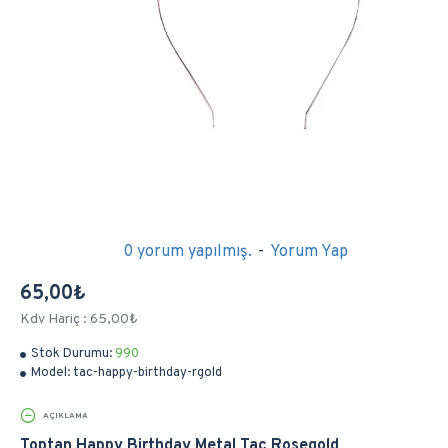
0 yorum yapılmış.
-
Yorum Yap
65,00₺
Kdv Hariç : 65,00₺
Stok Durumu:
990
Model:
tac-happy-birthday-rgold
AÇIKLAMA
Toptan Happy Birthday Metal Taç Rosegold