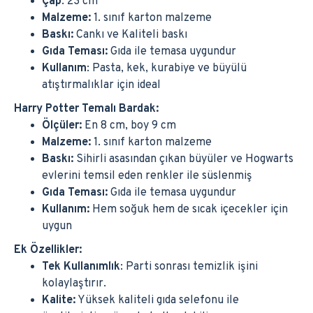
Çap
: 23 cm
Malzeme:
1. sınıf karton malzeme
Baskı:
Cankı ve Kaliteli baskı
Gıda Teması:
Gıda ile temasa uygundur
Kullanım
: Pasta, kek, kurabiye ve büyülü
atıştırmalıklar için ideal
Harry Potter Temalı Bardak:
Ölçüler:
En 8 cm, boy 9 cm
Malzeme:
1. sınıf karton malzeme
Baskı:
Sihirli asasından çıkan büyüler ve Hogwarts
evlerini temsil eden renkler ile süslenmiş
Gıda Teması:
Gıda ile temasa uygundur
Kullanım:
Hem soğuk hem de sıcak içecekler için
uygun
Ek Özellikler:
Tek Kullanımlık
: Parti sonrası temizlik işini
kolaylaştırır.
Kalite:
Yüksek kaliteli gıda selefonu ile