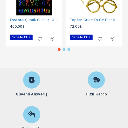
Fosforlu Çubuk Bileklik 100 Adet | Parlayan Glow Stick Bileklik Seti
Toptan Bride To Be Plastik Gözlük Taç Set Gold
400,00₺
72,00₺
Sepete Ekle
Sepete Ekle
Güvenli Alışveriş
Hızlı Kargo