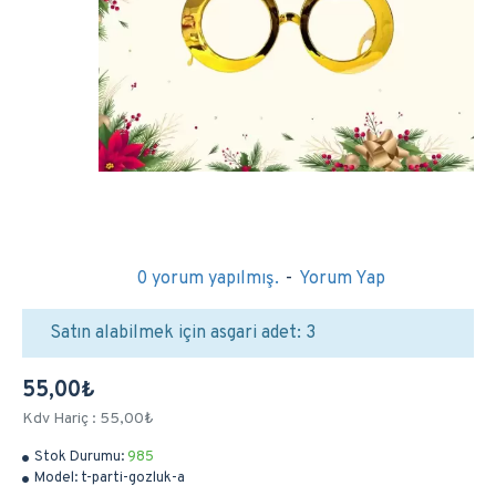
0 yorum yapılmış.
-
Yorum Yap
Satın alabilmek için asgari adet: 3
55,00₺
Kdv Hariç : 55,00₺
Stok Durumu:
985
Model:
t-parti-gozluk-a