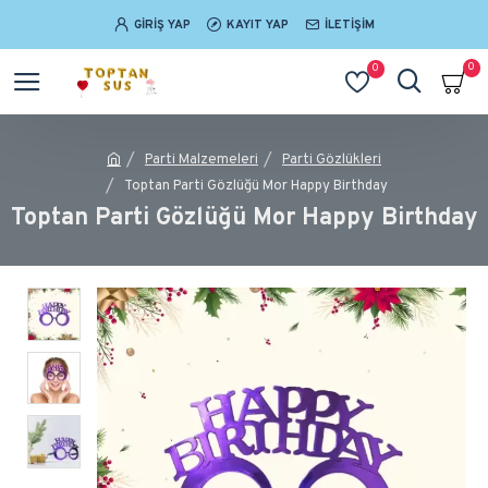
GIRIŞ YAP
KAYIT YAP
İLETIŞIM
0
0
Parti Malzemeleri
Parti Gözlükleri
Toptan Parti Gözlüğü Mor Happy Birthday
Toptan Parti Gözlüğü Mor Happy Birthday