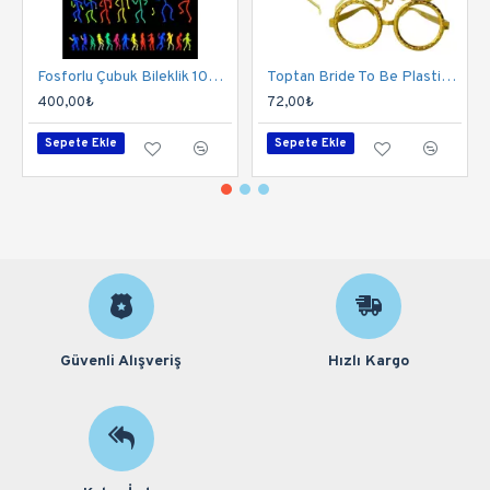
Fosforlu Çubuk Bileklik 100 Adet | Parlayan Glow Stick Bileklik Seti
Toptan Bride To Be Plastik Gözlük Taç Set Gold
400,00₺
72,00₺
Sepete Ekle
Sepete Ekle
Güvenli Alışveriş
Hızlı Kargo