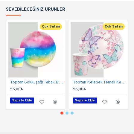
SEVEBILECEĞINIZ ÜRÜNLER
Çok Satan
Çok Satan
Toptan Gökkuşağı Tabak Bardak Set
Toptan Kelebek Temalı Karton Bardak Tabak Set
55,00₺
55,00₺
Sepete Ekle
Sepete Ekle