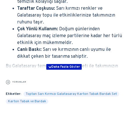
temizlik kolaylığı sağlar.
Taraftar Coşkusu:
Sarı kırmızı renkler ve
Galatasaray topu ile etkinliklerinize takımınızın
ruhunu taşır.
Çok Yönlü Kullanım:
Doğum günlerinden
Galatasaray maç izleme partilerine kadar her türlü
etkinlik için mükemmeldir.
Canlı Baskı:
Sarı ve kırmızının canlı uyumu ile
dikkat çeken bir tasarıma sahiptir.
Bu Galatasaray temalı tabak bardak seti ile takımınızın
renklerini kutlamalarınıza taşıyın. Her yaştan taraftar
için unutulmaz bir atmosfer yaratmak için ideal bir
YORUMLAR
seçim!
Etiketler:
Toptan Sarı Kırmızı Galatasaray Karton Tabak Bardak Set
Karton Tabak ve Bardak