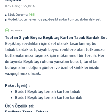
55,00₺
Kdv Hariç : 55,00₺
Stok Durumu:
985
Model:
toptan-siyah-beyaz-besiktas-karton-tabak-bardak-set
AÇIKLAMA
Toptan Siyah Beyaz Beşiktaş Karton Tabak Bardak Set
Beşiktaş sevdalıları için özel olarak tasarlanmış bu
tabak bardak seti, siyah beyaz renklere olan tutkunuzu
kutlamalarınıza taşımak için mükemmel bir tercih. Her
detayında Beşiktaş ruhunu yansıtan bu set, taraftar
buluşmaları, doğum günleri ve özel etkinliklerinizde
vazgeçilmez olacak.
Paket İçeriği:
8 adet Beşiktaş temalı karton tabak
8 adet Beşiktaş temalı karton bardak
Ürün Özellikleri: