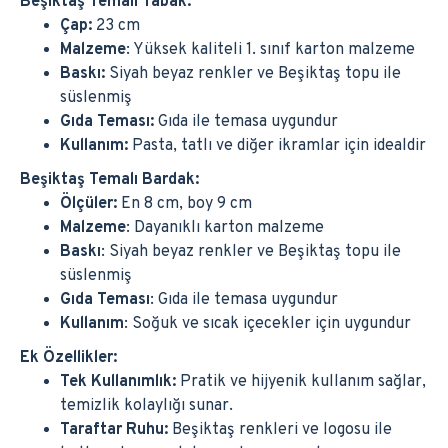
Beşiktaş Temalı Tabak:
Çap:
23 cm
Malzeme
: Yüksek kaliteli 1. sınıf karton malzeme
Baskı:
Siyah beyaz renkler ve Beşiktaş topu ile
süslenmiş
Gıda Teması:
Gıda ile temasa uygundur
Kullanım:
Pasta, tatlı ve diğer ikramlar için idealdir
Beşiktaş Temalı Bardak:
Ölçüler:
En 8 cm, boy 9 cm
Malzeme
: Dayanıklı karton malzeme
Baskı
: Siyah beyaz renkler ve Beşiktaş topu ile
süslenmiş
Gıda Teması
: Gıda ile temasa uygundur
Kullanım
: Soğuk ve sıcak içecekler için uygundur
Ek Özellikler:
Tek Kullanımlık:
Pratik ve hijyenik kullanım sağlar,
temizlik kolaylığı sunar.
Taraftar Ruhu:
Beşiktaş renkleri ve logosu ile