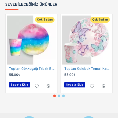
SEVEBILECEĞINIZ ÜRÜNLER
Çok Satan
Çok Satan
Toptan Gökkuşağı Tabak Bardak Set
Toptan Kelebek Temalı Karton Bardak Tabak Set
55,00₺
55,00₺
Sepete Ekle
Sepete Ekle